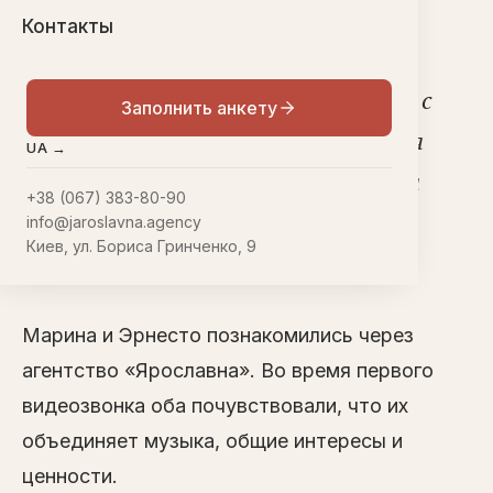
любовь.
Контакты
«
Мне 50 лет. Пять лет назад мы с
Заполнить анкету
мужем развелись. После развода я
UA →
посвятила жизнь детям — у меня
+38 (067) 383-80-90
три сына: 14, 19 и 23 года», —
info@jaroslavna.agency
Киев, ул. Бориса Гринченко, 9
рассказывает Марина.
Марина и Эрнесто познакомились через
агентство «Ярославна». Во время первого
видеозвонка оба почувствовали, что их
объединяет музыка, общие интересы и
ценности.