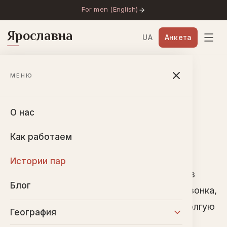
For men (English)
Ярославна
UA
Анкета
Главная
→
Истории пар
→
Марина и Эрнесто
МЕНЮ
Марина и Эрнесто
О нас
🇺🇸
США
·
2023
Как работаем
Истории пар
Марина (50 лет) из Украины и Эрнесто из
Блог
США. Их знакомство началось с видеозвонка,
прошло через сопротивление семьи и долгую
География
дружбу — и превратилось в настоящую