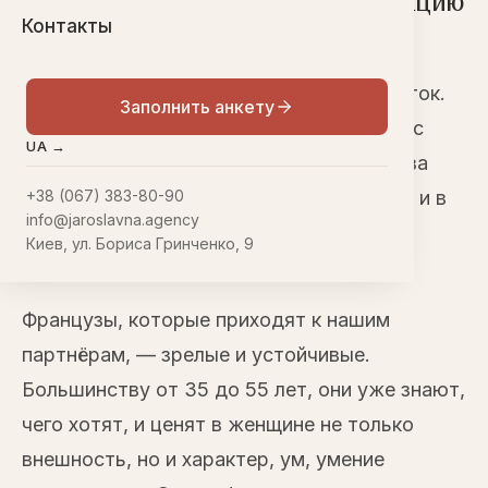
наши клиентки выбирают Францию
Контакты
Франция — одно из самых частых
европейских направлений у наших клиенток.
Заполнить анкету
Брачное агентство Ярославна работает с
UA →
французскими партнёрами с 2004 года: за
это время сложились семьи и в Париже, и в
+38 (067) 383-80-90
info@jaroslavna.agency
маленьких городках Прованса, и на
Киев, ул. Бориса Гринченко, 9
побережье ближе к Ницце.
Французы, которые приходят к нашим
партнёрам, — зрелые и устойчивые.
Большинству от 35 до 55 лет, они уже знают,
чего хотят, и ценят в женщине не только
внешность, но и характер, ум, умение