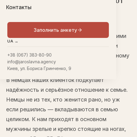
почему наши клиентки выбирают
Контакты
немецких мужчин
Германия — одно из самых популярных
Заполнить анкету
направлений у наших клиенток. С немецкими
UA →
партнёрами Ярославна работает давно и
помогла дойти до свадьбы далеко не одному
+38 (067) 383-80-90
info@jaroslavna.agency
десятку пар.
Киев, ул. Бориса Гринченко, 9
В немцах наших клиенток подкупает
надёжность и серьёзное отношение к семье.
Немцы не из тех, кто женится рано, но уж
если решились — вкладываются в семью
целиком. К нам приходят в основном
мужчины зрелые и крепко стоящие на ногах,