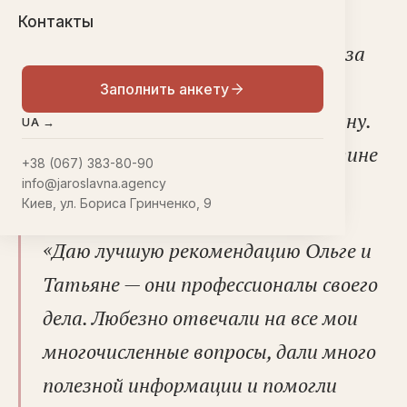
Контакты
«
Хочу поблагодарить агентство за
прекрасный сервис, который я
Заполнить анкету
получил за время поездки в Украину.
UA →
Работа вашего агентства поистине
+38 (067) 383-80-90
впечатляет», — говорит Олаф.
info@jaroslavna.agency
Киев, ул. Бориса Гринченко, 9
«
Даю лучшую рекомендацию Ольге и
Татьяне — они профессионалы своего
дела. Любезно отвечали на все мои
многочисленные вопросы, дали много
полезной информации и помогли