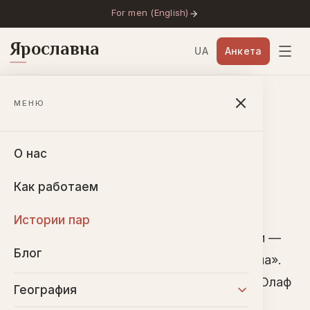
For men (English)
Ярославна
UA
Анкета
Главная
→
Истории пар
→
Виталина и Олаф
МЕНЮ
Виталина и Олаф
О нас
🇩🇪
ГЕРМАНИЯ
·
2013
Как работаем
Истории пар
Виталина из Украины и Олаф из Германии —
Блог
одна из первых пар агентства «Ярославна».
Их история началась в 2013 году, когда Олаф
География
приехал в Украину.