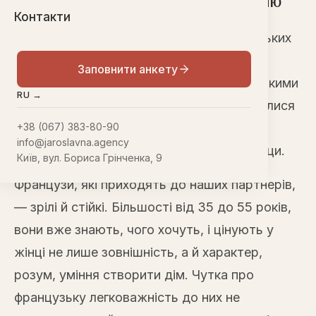
наші клієнтки обирають Францію
Контакти
Франція — один з найчастіших європейських
напрямків у наших клієнток. Шлюбне
Заповнити анкету
агентство Ярославна працює з французькими
RU →
партнерами з 2004 року: за цей час склалися
сім’ї і в Парижі, і в маленьких містечках
+38 (067) 383-80-90
info@jaroslavna.agency
Провансу, і на узбережжі ближче до Ніцци.
Київ, вул. Бориса Грінченка, 9
Французи, які приходять до наших партнерів,
— зрілі й стійкі. Більшості від 35 до 55 років,
вони вже знають, чого хочуть, і цінують у
жінці не лише зовнішність, а й характер,
розум, уміння створити дім. Чутка про
французьку легковажність до них не