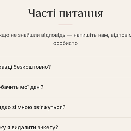
Часті питання
кщо не знайшли відповідь — напишіть нам, відпові
особисто
равді безкоштовно?
бачить мої дані?
идко зі мною зв’яжуться?
жу я видалити анкету?