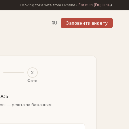
For men (English)
Looking for a wife from Ukraine?
RU
Заповнити анкету
2
Фото
ось
кові — решта за бажанням