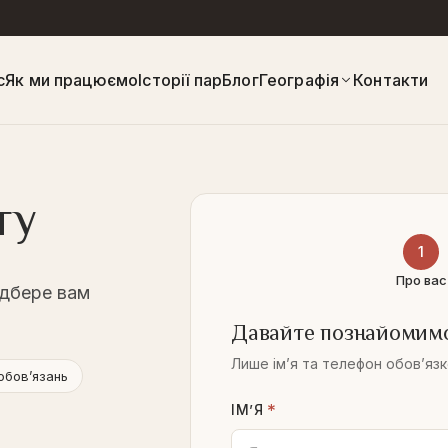
с
Як ми працюємо
Історії пар
Блог
Географія
Контакти
ту
1
Про вас
ідбере вам
Давайте познайомим
Лише ім’я та телефон обов’яз
обов’язань
*
ІМ’Я