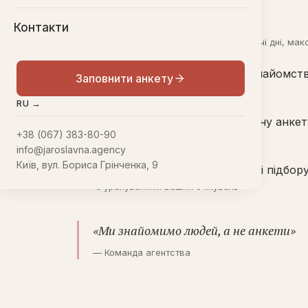
Сваха розгляне вашу заявку
Контакти
1
зазвичай упродовж 24 годин у робочі дні, ма
Зв’яжеться для особистого знайомст
2
Заповнити анкету
розкаже про процес
RU →
Запросить заповнити детальну анкет
3
+38 (067) 383-80-90
щоб дізнатися вас краще
info@jaroslavna.agency
Київ, вул. Бориса Грінченка, 9
Супроводжуватиме у процесі підбор
4
з урахуванням ваших очікувань
«Ми знайомимо людей, а не анкети»
— Команда агентства