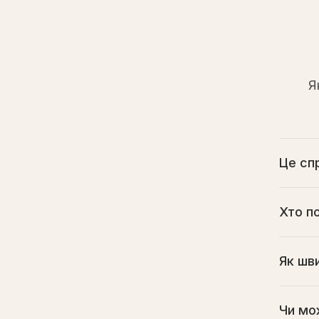
Я
Це сп
Хто по
Як шв
Чи мо