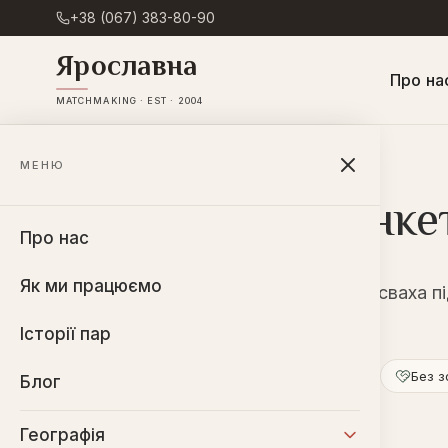
+38 (067) 383-80-90
Ярославна
Про на
MATCHMAKING · EST · 2004
Головна
→
Заповнити анкету
МЕНЮ
Заповнити анке
Про нас
Як ми працюємо
Розкажіть трохи про себе — і сваха п
відповідного партнера
Історії пар
Безкоштовно
Конфіденційно
Без з
Блог
Географія
ЩО БУДЕ ДАЛІ