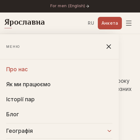
For men (English)
Ярославна
RU
Анкета
Головна
→
Про нас
МЕНЮ
Агентство Ярославна
Про нас
Міжнародне шлюбне агентство. З 2004 року
Як ми працюємо
допомагаємо знайти партнера для серйозних
стосунків і створення сім’ї.
Історії пар
Блог
ЗАСНОВНИК
Географія
Ольга Шалумова