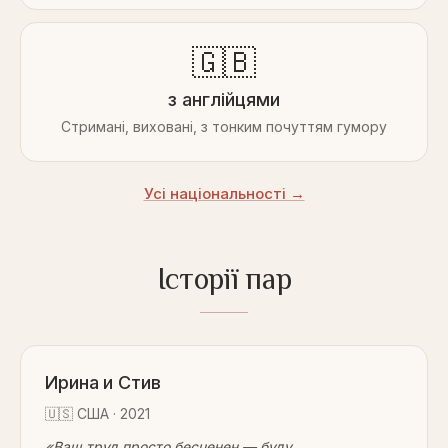
🇬🇧
з англійцями
Стримані, виховані, з тонким почуттям гумору
Усі національності →
Історії пар
Ирина и Стив
🇺🇸
США
·
2021
«
Ваш труд просто бесценен — буду