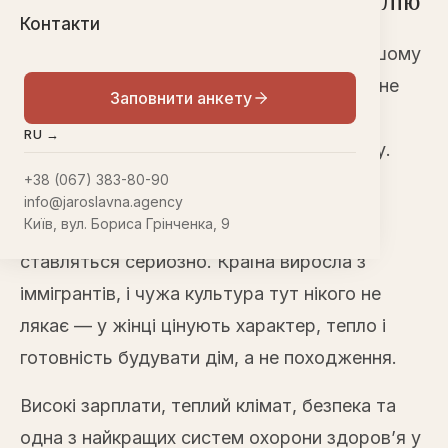
наші клієнтки обирають Австралію
Контакти
Австралія — найдальший напрямок у нашому
списку і один з найпривабливіших. Шлюбне
Заповнити анкету
агентство Ярославна працює з
RU →
австралійськими партнерами з 2004 року.
+38 (067) 383-80-90
Австралійці, які приходять до наших
info@jaroslavna.agency
Київ, вул. Бориса Грінченка, 9
партнерів, спокійні й відкриті, до сім’ї
ставляться серйозно. Країна виросла з
іммігрантів, і чужа культура тут нікого не
лякає — у жінці цінують характер, тепло і
готовність будувати дім, а не походження.
Високі зарплати, теплий клімат, безпека та
одна з найкращих систем охорони здоров’я у