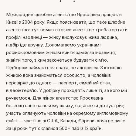
Міжнародне шлюбне агентство Ярославна працює в
Києві з 2004 року. Якщо пояснювати, що таке шлюбне
агентство: тут немає стрічки анкет і не треба гортати
профілі наодинці — жінку вислуховує жива людина,
підбір іде вручну. Допомагаємо українкам і
російськомовним жінкам вийти заміж за іноземця,
знайти того, з ким захочеться будувати сім’ю.
Підбором займається сваха, не алгоритм. З кожною
жінкою вона знайомиться особисто, а чоловіків
перевіряє до одного — паспорт, сімейний стан,
відеоінтерв’ю. У добірку проходять лише ті, за кого ми
ручаємося. Для жінок агентство Ярославна
безкоштовне на всьому шляху, від анкети до зустрічі;
участь оплачують чоловіки на окремому англомовному
сайті — частіше зі США, Канади, Європи, хоча не лише.
За ці роки тут склалися 500+ пар із 12 країн.