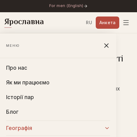
For men (English)
Ярославна
RU
Анкета
Головна
→
Міста
→
Київ
МЕНЮ
Шлюбне агентство у місті
Київ
Про нас
Як ми працюємо
Міжнародні знайомства для серйозних
стосунків.
Історії пар
Блог
Про шлюбне агентство
Географія
«Ярославна» у Києві