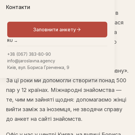
Контакти
Шлюбне агентство «Ярославна» працює в
Києві з 2010 року, але сама історія почалася
Заповнити анкету
раніше. 2004-го в міжнародні знайомства
RU →
прийшла Ольга Шалумова. Шість років по
тому до справи долучилася Тетяна
+38 (067) 383-80-90
Панайотова — з власним досвідом у цій
info@jaroslavna.agency
Київ, вул. Бориса Грінченка, 9
сфері, — і разом вони заснували «Ярославну».
За ці роки ми допомогли створити понад 500
пар у 12 країнах. Міжнародні знайомства —
те, чим ми зайняті щодня: допомагаємо жінці
вийти заміж за іноземця, не зводячи справу
до анкет на сайті знайомств.
Офіс у нас у центрі Києва, на вулиці Бориса