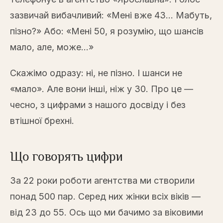
зазвичай вибачливий: «Мені вже 43... Мабуть,
пізно?» Або: «Мені 50, я розумію, що шансів
мало, але, може...»
Скажімо одразу: ні, не пізно. І шанси не
«мало». Але вони інші, ніж у 30. Про це —
чесно, з цифрами з нашого досвіду і без
втішної брехні.
Що говорять цифри
За 22 роки роботи агентства ми створили
понад 500 пар. Серед них жінки всіх віків —
від 23 до 55. Ось що ми бачимо за віковими