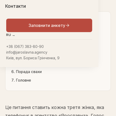
Контакти
ЗМІСТ
Заповнити анкету
Що говорять цифри
RU →
Що змінюється після 40
Що НЕ змінюється
+38 (067) 383-80-90
info@jaroslavna.agency
У чому ваша перевага після 40
Київ, вул. Бориса Грінченка, 9
Помилки, які вбивають шанси після 40
Порада свахи
Головне
Це питання ставить кожна третя жінка, яка
телефонує в агентство «Ярославна». Голос