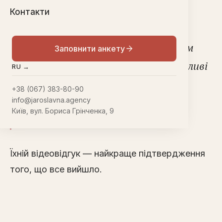
Контакти
«
Ми дуже вдячні агентству
«Ярославна», що ви допомогли нам
Заповнити анкету
знайти одне одного. Ми дуже щасливі
RU →
і сподіваємося на прекрасне
+38 (067) 383-80-90
майбутнє», — кажуть Євгенія і
info@jaroslavna.agency
Київ, вул. Бориса Грінченка, 9
Джейсон.
Їхній відеовідгук — найкраще підтвердження
того, що все вийшло.