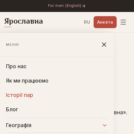
For men (English)
Ярославна
RU
Анкета
Головна
→
Історії пар
→
Євгенія і Джейсон
МЕНЮ
Євгенія і Джейсон
Про нас
🇺🇸
США
·
2017
Як ми працюємо
Історії пар
Євгенія з України і Джейсон зі США
Блог
познайомилися через агентство «Ярославна».
Сьогодні вони — щаслива пара, яка з
Географія
вдячністю згадує про знайомство.