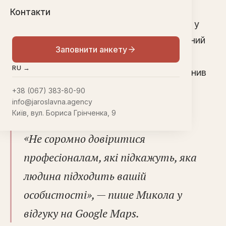
Контакти
Микола зізнається, що спочатку не вірив у
шлюбні агентства — інтернет переповнений
Заповнити анкету
фейковими сервісами, і довіритися було
RU →
складно. Але досвід з «Ярославною» змінив
його думку: чесність і професіоналізм
+38 (067) 383-80-90
info@jaroslavna.agency
команди виявилися справжніми.
Київ, вул. Бориса Грінченка, 9
«
Не соромно довіритися
професіоналам, які підкажуть, яка
людина підходить вашій
особистості», — пише Микола у
відгуку на Google Maps.