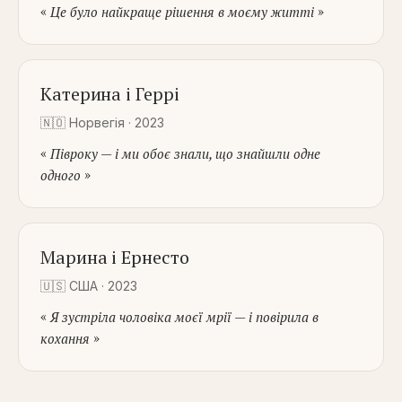
«
»
Це було найкраще рішення в моєму житті
Катерина і Геррі
🇳🇴
Норвегія
·
2023
«
Півроку — і ми обоє знали, що знайшли одне
»
одного
Марина і Ернесто
🇺🇸
США
·
2023
«
Я зустріла чоловіка моєї мрії — і повірила в
»
кохання