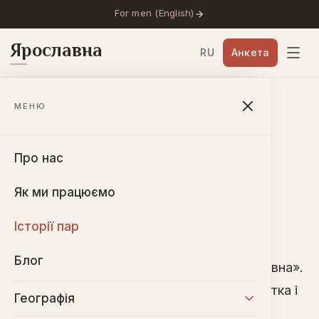
For men (English)
Ярославна
RU
Анкета
Головна
→
Історії пар
→
Ірина і Микола
МЕНЮ
Ірина і Микола
Про нас
🇧🇬
БОЛГАРІЯ
·
2023
Як ми працюємо
Історії пар
Ірина з України і Микола з Болгарії
Блог
познайомилися через агентство «Ярославна».
Сьогодні вони — сім'я, виховують первістка і
Географія
живуть у Болгарії.