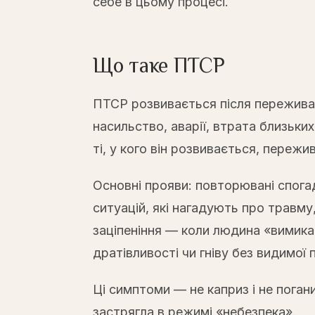
себе в цьому процесі.
Що таке ПТСР
ПТСР розвивається після переживан
насильство, аварії, втрата близьк
ті, у кого він розвивається, переж
Основні прояви: повторювані спога
ситуацій, які нагадують про травму
заціпеніння — коли людина «вимика
дратівливості чи гніву без видимої 
Ці симптоми — не каприз і не поган
застрягла в режимі «небезпека».