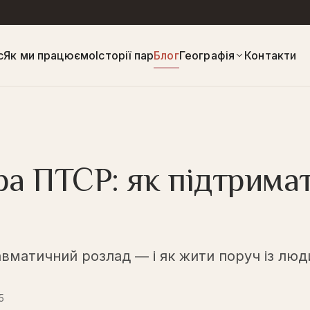
с
Як ми працюємо
Історії пар
Блог
Географія
Контакти
а ПТСР: як підтримат
авматичний розлад — і як жити поруч із люд
5