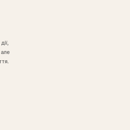
дії,
 але
ття.