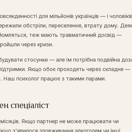
сякденності для мільйонів українців — і чоловіків,
пережили обстріли, переселення, втрату дому. Деяк
найомляться, теж мають травматичний досвід —
пройшли через кризи.
удувати стосунки — але їм потрібна подвійна доз
ї підтримки. Якщо обоє проходять через складне —
. Наш психолог працює з такими парами.
ен спеціаліст
місяців. Якщо партнер не може працювати чи
Якщо з'явилося зловживання алкоголем чи інші