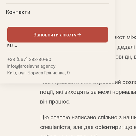
Контакти
Заповнити анкету
Війна в Україні змінила контекст м
RU →
знайомляться наші клієнтки, дедалі
травматичний досвід — бойові дії,
+38 (067) 383-80-90
жінок таких теж чимало.
info@jaroslavna.agency
Київ, вул. Бориса Грінченка, 9
Посттравматичний стресовий розлад 
події, які виходять за межі нормал
він працює.
Цю статтю написано спільно з наши
спеціаліста, але дає орієнтири: що 