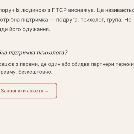
поруч із людиною з ПТСР виснажує. Це називаєть
отрібна підтримка — подруга, психолог, група. Не
ади його одужання.
бна підтримка психолога?
рацює з парами, де один або обидва партнери пережи
травму. Безкоштовно.
Заповнити анкету →