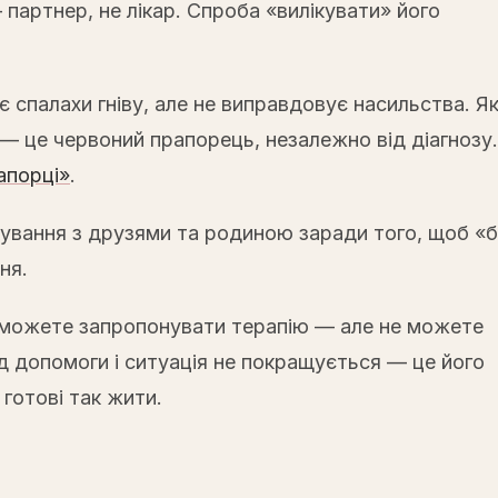
партнер, не лікар. Спроба «вилікувати» його
є спалахи гніву, але не виправдовує насильства. Я
 — це червоний прапорець, незалежно від діагнозу.
апорці»
.
кування з друзями та родиною заради того, щоб «
ня.
и можете запропонувати терапію — але не можете
д допомоги і ситуація не покращується — це його
 готові так жити.