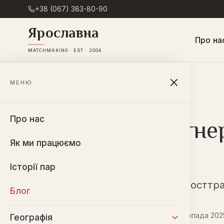
+38 (067) 383-80-90
Ярославна
Про на
MATCHMAKING · EST · 2004
Головна
→
Блог
МЕНЮ
·
7 хв
читання
СТОСУНКИ
Про нас
Якщо у партнер
Як ми працюємо
стосунки
Історії пар
Що потрібно знати про посттр
Блог
·
Тетяна Панайотова
15 листопада 202
Географія