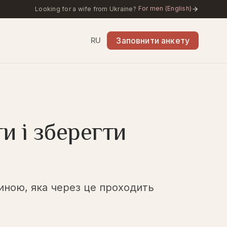
For men (English)
Looking for a wife from Ukraine?
RU
Заповнити анкету
и і зберегти
иною, яка через це проходить