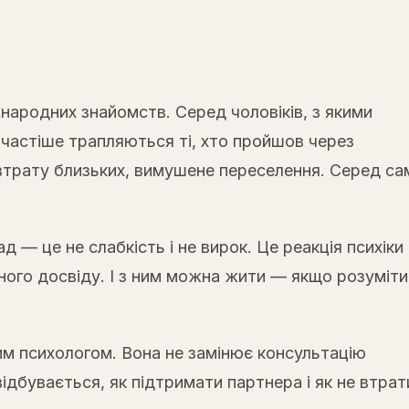
іжнародних знайомств. Серед чоловіків, з якими
 частіше трапляються ті, хто пройшов через
 втрату близьких, вимушене переселення. Серед са
— це не слабкість і не вирок. Це реакція психіки
ьного досвіду. І з ним можна жити — якщо розуміти
м психологом. Вона не замінює консультацію
відбувається, як підтримати партнера і як не втра