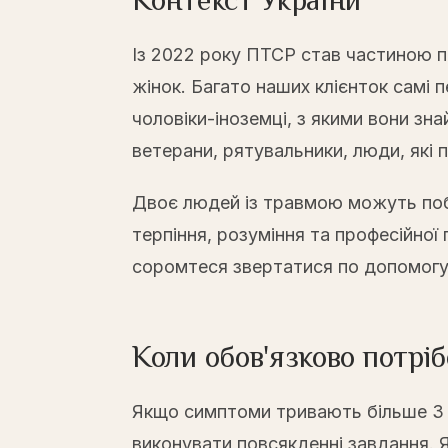
Контекст України
Із 2022 року ПТСР став частиною пов
жінок. Багато наших клієнток самі 
чоловіки-іноземці, з якими вони з
ветерани, рятувальники, люди, які 
Двоє людей із травмою можуть поб
терпіння, розуміння та професійно
соромтеся звертатися по допомогу
Коли обов'язково потріб
Якщо симптоми тривають більше 3 
виконувати повсякденні завдання. 