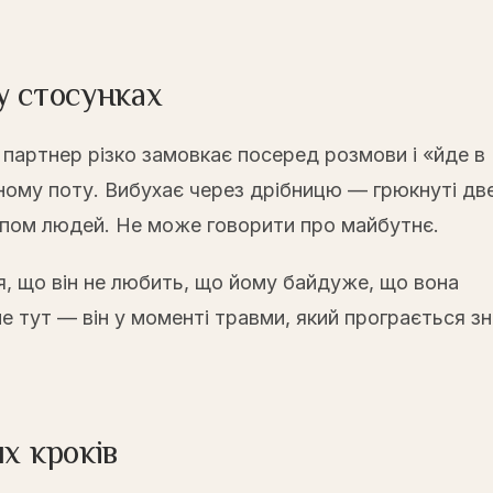
у стосунках
 партнер різко замовкає посеред розмови і «йде в
ному поту. Вибухає через дрібницю — грюкнуті две
овпом людей. Не може говорити про майбутнє.
я, що він не любить, що йому байдуже, що вона
не тут — він у моменті травми, який програється з
х кроків