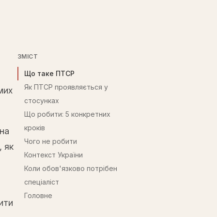
ЗМІСТ
Що таке ПТСР
Як ПТСР проявляється у
мих
стосунках
Що робити: 5 конкретних
кроків
 на
Чого не робити
, як
Контекст України
Коли обов'язково потрібен
спеціаліст
Головне
тити