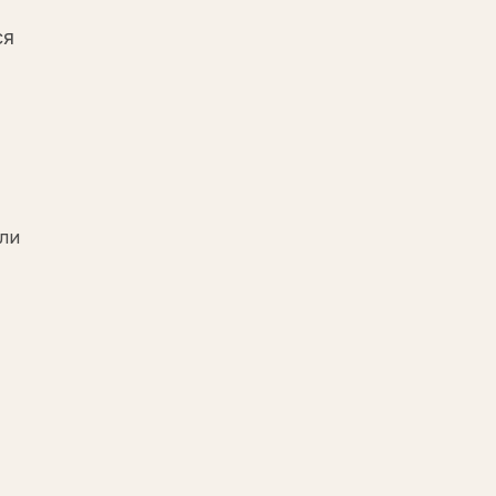
ся
ли