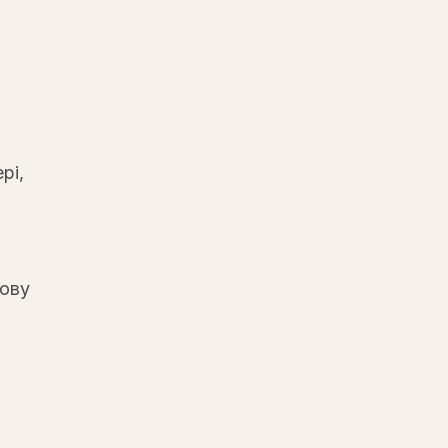
рі,
нову