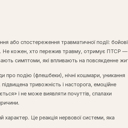
ня або спостереження травматичної події: бойові 
их. Не кожен, хто пережив травму, отримує ПТСР —
ивають симптоми, які впливають на повсякденне жи
ди про подію (флешбеки), нічні кошмари, уникання
, підвищена тривожність і насторога, емоційне
ється» і не може виявляти почуттів, спалахи
причини.
ий характер. Це реакція нервової системи, яка