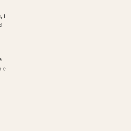
 і
і
а
 не